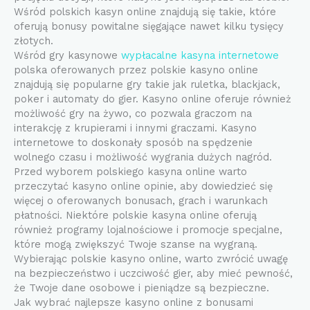
Wśród polskich kasyn online znajdują się takie, które
oferują bonusy powitalne sięgające nawet kilku tysięcy
złotych.
Wśród gry kasynowe
wypłacalne kasyna internetowe
polska oferowanych przez polskie kasyno online
znajdują się popularne gry takie jak ruletka, blackjack,
poker i automaty do gier. Kasyno online oferuje również
możliwość gry na żywo, co pozwala graczom na
interakcję z krupierami i innymi graczami. Kasyno
internetowe to doskonały sposób na spędzenie
wolnego czasu i możliwość wygrania dużych nagród.
Przed wyborem polskiego kasyna online warto
przeczytać kasyno online opinie, aby dowiedzieć się
więcej o oferowanych bonusach, grach i warunkach
płatności. Niektóre polskie kasyna online oferują
również programy lojalnościowe i promocje specjalne,
które mogą zwiększyć Twoje szanse na wygraną.
Wybierając polskie kasyno online, warto zwrócić uwagę
na bezpieczeństwo i uczciwość gier, aby mieć pewność,
że Twoje dane osobowe i pieniądze są bezpieczne.
Jak wybrać najlepsze kasyno online z bonusami