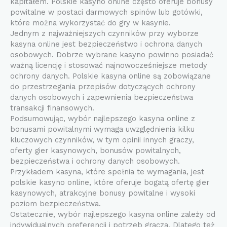
kapitałem. Polskie kasyno online często oferuje bonusy
powitalne w postaci darmowych spinów lub gotówki,
które można wykorzystać do gry w kasynie.
Jednym z najważniejszych czynników przy wyborze
kasyna online jest bezpieczeństwo i ochrona danych
osobowych. Dobrze wybrane kasyno powinno posiadać
ważną licencję i stosować najnowocześniejsze metody
ochrony danych. Polskie kasyna online są zobowiązane
do przestrzegania przepisów dotyczących ochrony
danych osobowych i zapewnienia bezpieczeństwa
transakcji finansowych.
Podsumowując, wybór najlepszego kasyna online z
bonusami powitalnymi wymaga uwzględnienia kilku
kluczowych czynników, w tym opinii innych graczy,
oferty gier kasynowych, bonusów powitalnych,
bezpieczeństwa i ochrony danych osobowych.
Przykładem kasyna, które spełnia te wymagania, jest
polskie kasyno online, które oferuje bogatą ofertę gier
kasynowych, atrakcyjne bonusy powitalne i wysoki
poziom bezpieczeństwa.
Ostatecznie, wybór najlepszego kasyna online zależy od
indywidualnych preferencji i potrzeb gracza. Dlatego też