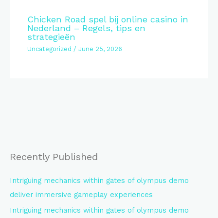
Chicken Road spel bij online casino in
Nederland – Regels, tips en
strategieën
Uncategorized
/
June 25, 2026
Recently Published
Intriguing mechanics within gates of olympus demo
deliver immersive gameplay experiences
Intriguing mechanics within gates of olympus demo