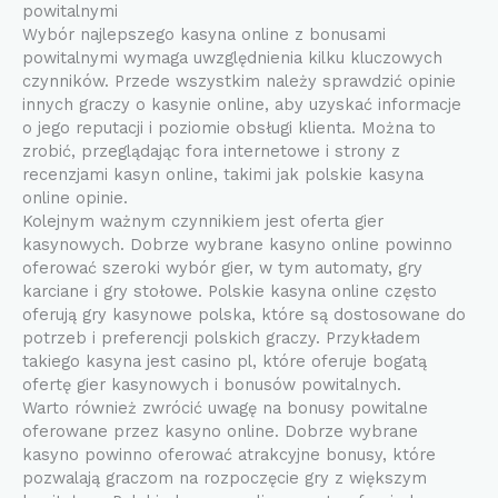
powitalnymi
Wybór najlepszego kasyna online z bonusami
powitalnymi wymaga uwzględnienia kilku kluczowych
czynników. Przede wszystkim należy sprawdzić opinie
innych graczy o kasynie online, aby uzyskać informacje
o jego reputacji i poziomie obsługi klienta. Można to
zrobić, przeglądając fora internetowe i strony z
recenzjami kasyn online, takimi jak polskie kasyna
online opinie.
Kolejnym ważnym czynnikiem jest oferta gier
kasynowych. Dobrze wybrane kasyno online powinno
oferować szeroki wybór gier, w tym automaty, gry
karciane i gry stołowe. Polskie kasyna online często
oferują gry kasynowe polska, które są dostosowane do
potrzeb i preferencji polskich graczy. Przykładem
takiego kasyna jest casino pl, które oferuje bogatą
ofertę gier kasynowych i bonusów powitalnych.
Warto również zwrócić uwagę na bonusy powitalne
oferowane przez kasyno online. Dobrze wybrane
kasyno powinno oferować atrakcyjne bonusy, które
pozwalają graczom na rozpoczęcie gry z większym