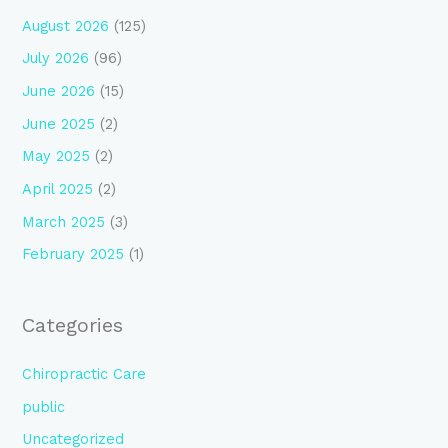
August 2026
(125)
July 2026
(96)
June 2026
(15)
June 2025
(2)
May 2025
(2)
April 2025
(2)
March 2025
(3)
February 2025
(1)
Categories
Chiropractic Care
public
Uncategorized