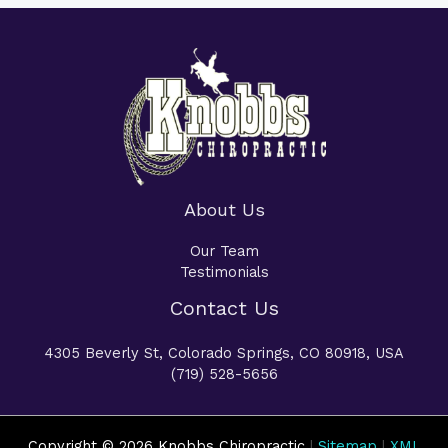
About Us
Our Team
Testimonials
Contact Us
4305 Beverly St, Colorado Springs, CO 80918, USA
(719) 528-5656
Copyright © 2026 Knobbs Chiropractic
|
Sitemap
|
XML