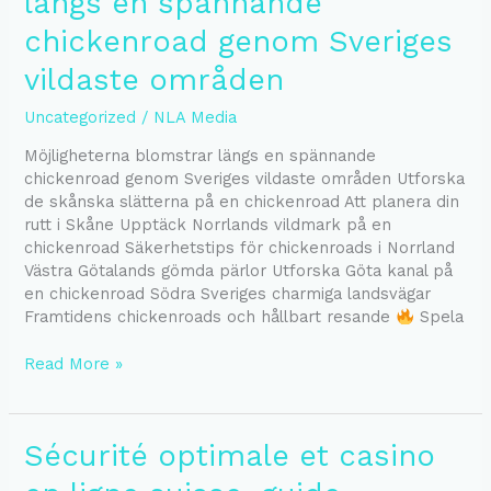
längs en spännande
längs
en
chickenroad genom Sveriges
spännande
chickenroad
vildaste områden
genom
Uncategorized
/
NLA Media
Sveriges
vildaste
Möjligheterna blomstrar längs en spännande
områden
chickenroad genom Sveriges vildaste områden Utforska
de skånska slätterna på en chickenroad Att planera din
rutt i Skåne Upptäck Norrlands vildmark på en
chickenroad Säkerhetstips för chickenroads i Norrland
Västra Götalands gömda pärlor Utforska Göta kanal på
en chickenroad Södra Sveriges charmiga landsvägar
Framtidens chickenroads och hållbart resande
Spela
Read More »
Sécurité
Sécurité optimale et casino
optimale