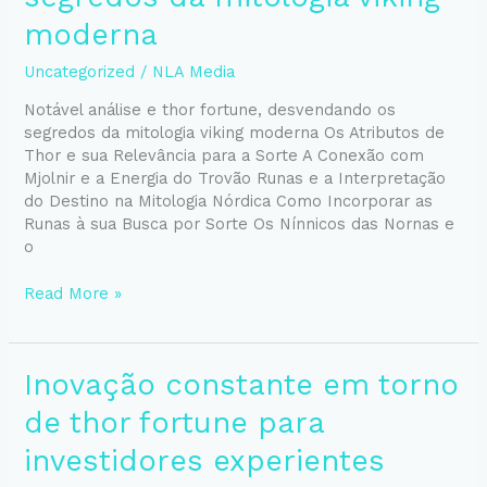
fortune,
desvendando
moderna
os
Uncategorized
/
NLA Media
segredos
da
Notável análise e thor fortune, desvendando os
mitologia
segredos da mitologia viking moderna Os Atributos de
viking
Thor e sua Relevância para a Sorte A Conexão com
moderna
Mjolnir e a Energia do Trovão Runas e a Interpretação
do Destino na Mitologia Nórdica Como Incorporar as
Runas à sua Busca por Sorte Os Nínnicos das Nornas e
o
Read More »
Inovação
Inovação constante em torno
constante
de thor fortune para
em
torno
investidores experientes
de