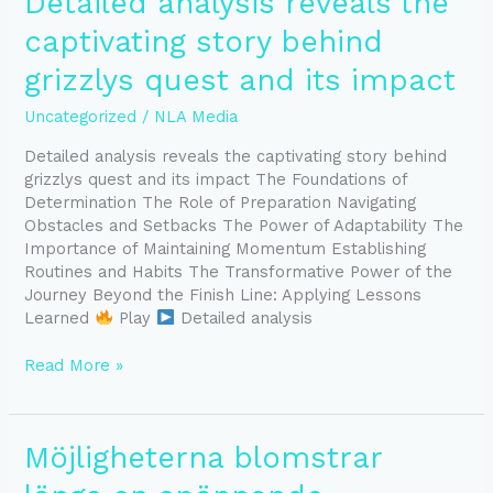
Detailed analysis reveals the
analysis
captivating story behind
reveals
the
grizzlys quest and its impact
captivating
story
Uncategorized
/
NLA Media
behind
grizzlys
Detailed analysis reveals the captivating story behind
quest
grizzlys quest and its impact The Foundations of
and
Determination The Role of Preparation Navigating
its
Obstacles and Setbacks The Power of Adaptability The
impact
Importance of Maintaining Momentum Establishing
Routines and Habits The Transformative Power of the
Journey Beyond the Finish Line: Applying Lessons
Learned
Play
Detailed analysis
Read More »
Möjligheterna
Möjligheterna blomstrar
blomstrar