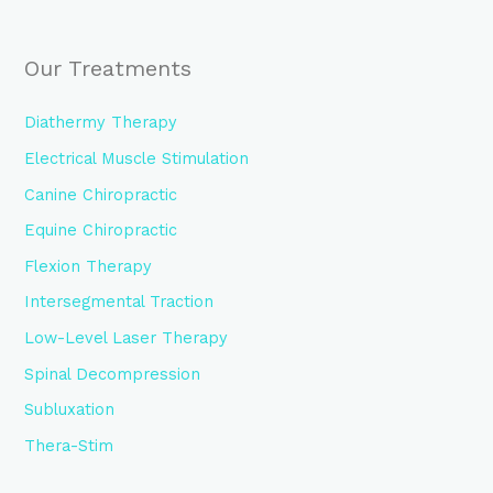
Our Treatments
Diathermy Therapy
Electrical Muscle Stimulation
Canine Chiropractic
Equine Chiropractic
Flexion Therapy
Intersegmental Traction
Low-Level Laser Therapy
Spinal Decompression
Subluxation
Thera-Stim