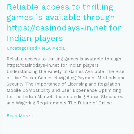
Reliable
Reliable access to thrilling
access
games is available through
to
thrilling
https://casinodays-in.net for
games
is
Indian players
available
Uncategorized
/
NLA Media
through
https://casinodays-
Reliable access to thrilling games is available through
in.net
https://casinodays-in.net for Indian players
for
Understanding the Variety of Games Available The Rise
Indian
of Live Dealer Games Navigating Payment Methods and
players
Security The Importance of Licensing and Regulation
Mobile Compatibility and User Experience Optimizing
for the Indian Market Understanding Bonus Structures
and Wagering Requirements The Future of Online
Read More »