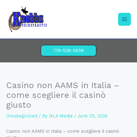
Skip
to
content
719-528-5656
Casino non AAMS in Italia –
come scegliere il casinò
giusto
Uncategorized
/ By
NLA Media
/
June 25, 2026
Casino non AAMS in Italia – come scegliere il casinò