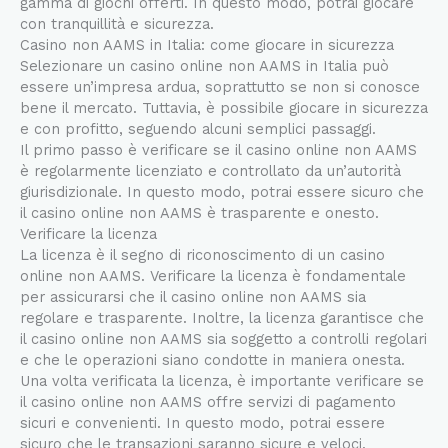
gamma di giochi offerti. In questo modo, potrai giocare
con tranquillità e sicurezza.
Casino non AAMS in Italia: come giocare in sicurezza
Selezionare un casino online non AAMS in Italia può
essere un’impresa ardua, soprattutto se non si conosce
bene il mercato. Tuttavia, è possibile giocare in sicurezza
e con profitto, seguendo alcuni semplici passaggi.
Il primo passo è verificare se il casino online non AAMS
è regolarmente licenziato e controllato da un’autorità
giurisdizionale. In questo modo, potrai essere sicuro che
il casino online non AAMS è trasparente e onesto.
Verificare la licenza
La licenza è il segno di riconoscimento di un casino
online non AAMS. Verificare la licenza è fondamentale
per assicurarsi che il casino online non AAMS sia
regolare e trasparente. Inoltre, la licenza garantisce che
il casino online non AAMS sia soggetto a controlli regolari
e che le operazioni siano condotte in maniera onesta.
Una volta verificata la licenza, è importante verificare se
il casino online non AAMS offre servizi di pagamento
sicuri e convenienti. In questo modo, potrai essere
sicuro che le transazioni saranno sicure e veloci.