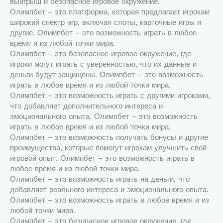
выигрыш и безопасное игровое окружение.
Олимпбет – это платформа, которая предлагает игрокам
широкий спектр игр, включая слоты, карточные игры и
другие. Олимпбет – это возможность играть в любое
время и из любой точки мира.
Олимпбет – это безопасное игровое окружение, где
игроки могут играть с уверенностью, что их данные и
деньги будут защищены. Олимпбет – это возможность
играть в любое время и из любой точки мира.
Олимпбет – это возможность играть с другими игроками,
что добавляет дополнительного интереса и
эмоционального опыта. Олимпбет – это возможность
играть в любое время и из любой точки мира.
Олимпбет – это возможность получать бонусы и другие
преимущества, которые помогут игрокам улучшить свой
игровой опыт. Олимпбет – это возможность играть в
любое время и из любой точки мира.
Олимпбет – это возможность играть на деньги, что
добавляет реального интереса и эмоционального опыта.
Олимпбет – это возможность играть в любое время и из
любой точки мира.
Олимпбет – это безопасное игровое окружение, где