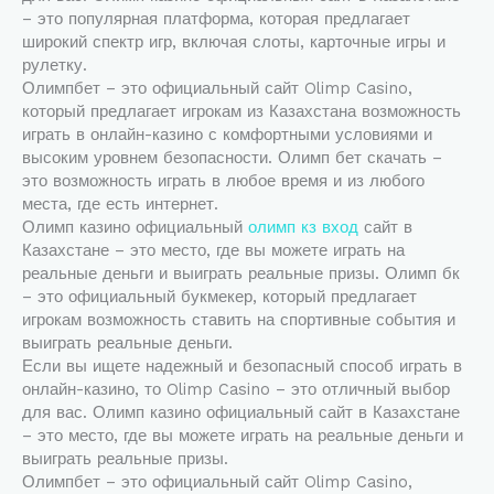
– это популярная платформа, которая предлагает
широкий спектр игр, включая слоты, карточные игры и
рулетку.
Олимпбет – это официальный сайт Olimp Casino,
который предлагает игрокам из Казахстана возможность
играть в онлайн-казино с комфортными условиями и
высоким уровнем безопасности. Олимп бет скачать –
это возможность играть в любое время и из любого
места, где есть интернет.
Олимп казино официальный
олимп кз вход
сайт в
Казахстане – это место, где вы можете играть на
реальные деньги и выиграть реальные призы. Олимп бк
– это официальный букмекер, который предлагает
игрокам возможность ставить на спортивные события и
выиграть реальные деньги.
Если вы ищете надежный и безопасный способ играть в
онлайн-казино, то Olimp Casino – это отличный выбор
для вас. Олимп казино официальный сайт в Казахстане
– это место, где вы можете играть на реальные деньги и
выиграть реальные призы.
Олимпбет – это официальный сайт Olimp Casino,