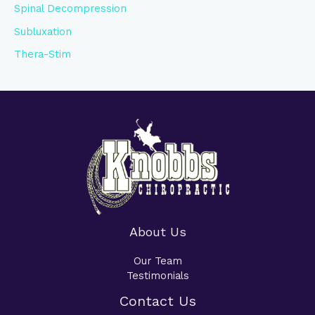
Spinal Decompression
Subluxation
Thera-Stim
About Us
Our Team
Testimonials
Contact Us