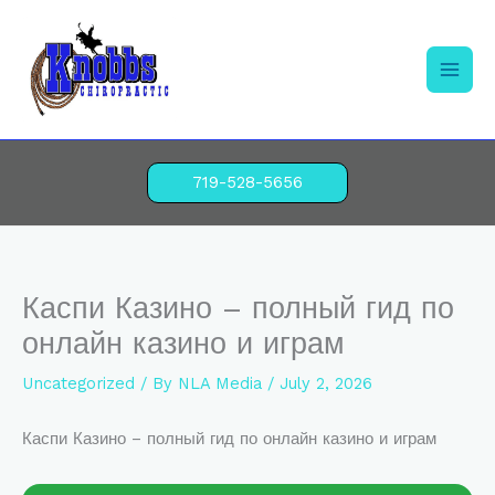
Skip
to
content
719-528-5656
Каспи Казино – полный гид по
онлайн казино и играм
Uncategorized
/ By
NLA Media
/
July 2, 2026
Каспи Казино – полный гид по онлайн казино и играм