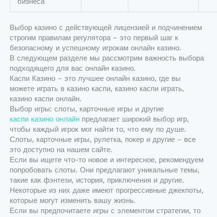
бизнеса
Выбор казино с действующей лицензией и подчинением
строгим правилам регулятора – это первый шаг к
безопасному и успешному игрокам онлайн казино.
В следующем разделе мы рассмотрим важность выбора
подходящего для вас онлайн казино.
Каспи Казино – это лучшее онлайн казино, где вы
можете играть в казино каспи, казино каспи играть,
казино каспи онлайн.
Выбор игры: слоты, карточные игры и другие
каспи казино онлайн
предлагает широкий выбор игр,
чтобы каждый игрок мог найти то, что ему по душе.
Слоты, карточные игры, рулетка, покер и другие – все
это доступно на нашем сайте.
Если вы ищете что-то новое и интересное, рекомендуем
попробовать слоты. Они предлагают уникальные темы,
такие как фэнтези, история, приключения и другие.
Некоторые из них даже имеют прогрессивные джекпоты,
которые могут изменить вашу жизнь.
Если вы предпочитаете игры с элементом стратегии, то