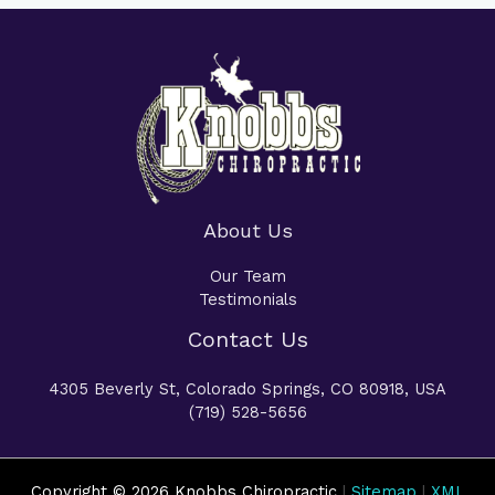
About Us
Our Team
Testimonials
Contact Us
4305 Beverly St, Colorado Springs, CO 80918, USA
(719) 528-5656
Copyright © 2026 Knobbs Chiropractic
|
Sitemap
|
XML